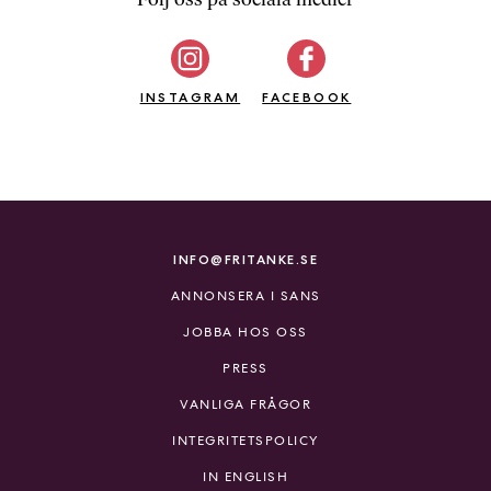
b
ö
c
INSTAGRAM
k
FACEBOOK
e
r
o
n
l
i
INFO@FRITANKE.SE
n
ANNONSERA I SANS
e
h
JOBBA HOS OSS
o
PRESS
s
F
VANLIGA FRÅGOR
r
INTEGRITETSPOLICY
i
T
IN ENGLISH