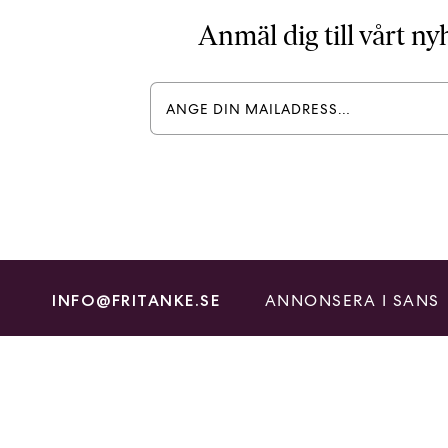
Anmäl dig till vårt n
ANNONSERA I SANS
INFO@FRITANKE.SE