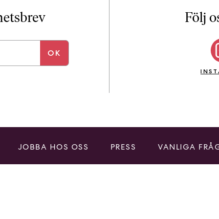
i
T
yhetsbrev
Följ o
a
n
k
e
INS
JOBBA HOS OSS
PRESS
VANLIGA FRÅ