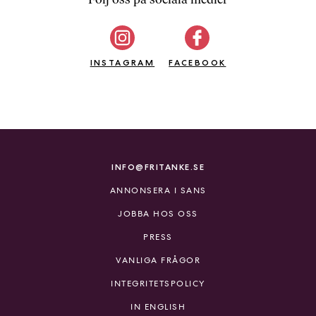
b
ö
c
INSTAGRAM
k
FACEBOOK
e
r
o
n
l
i
INFO@FRITANKE.SE
n
ANNONSERA I SANS
e
h
JOBBA HOS OSS
o
PRESS
s
F
VANLIGA FRÅGOR
r
INTEGRITETSPOLICY
i
T
IN ENGLISH