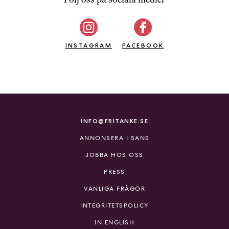
b
ö
c
INSTAGRAM
k
FACEBOOK
e
r
o
n
l
i
INFO@FRITANKE.SE
n
ANNONSERA I SANS
e
h
JOBBA HOS OSS
o
PRESS
s
F
VANLIGA FRÅGOR
r
INTEGRITETSPOLICY
i
T
IN ENGLISH