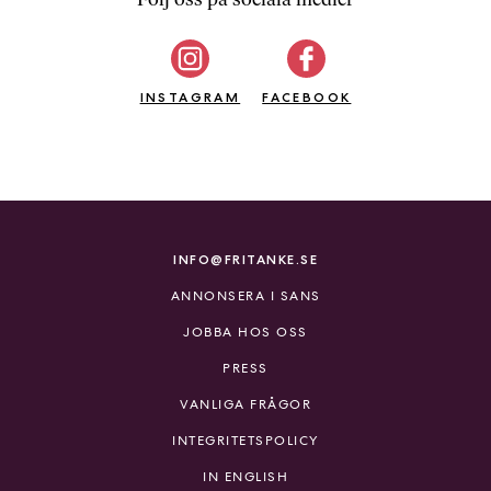
b
ö
c
INSTAGRAM
k
FACEBOOK
e
r
o
n
l
i
INFO@FRITANKE.SE
n
ANNONSERA I SANS
e
h
JOBBA HOS OSS
o
PRESS
s
F
VANLIGA FRÅGOR
r
INTEGRITETSPOLICY
i
T
IN ENGLISH