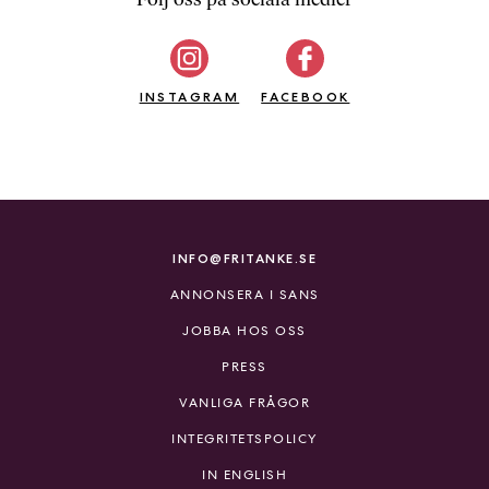
b
ö
c
INSTAGRAM
k
FACEBOOK
e
r
o
n
l
i
INFO@FRITANKE.SE
n
ANNONSERA I SANS
e
h
JOBBA HOS OSS
o
PRESS
s
F
VANLIGA FRÅGOR
r
INTEGRITETSPOLICY
i
T
IN ENGLISH