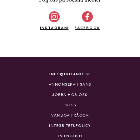
b
ö
c
INSTAGRAM
k
FACEBOOK
e
r
o
n
l
i
INFO@FRITANKE.SE
n
ANNONSERA I SANS
e
h
JOBBA HOS OSS
o
PRESS
s
F
VANLIGA FRÅGOR
r
INTEGRITETSPOLICY
i
T
IN ENGLISH