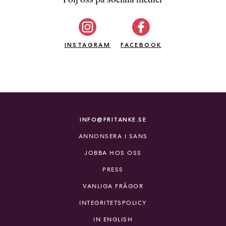
b
ö
c
INSTAGRAM
k
FACEBOOK
e
r
o
n
l
i
INFO@FRITANKE.SE
n
ANNONSERA I SANS
e
h
JOBBA HOS OSS
o
PRESS
s
F
VANLIGA FRÅGOR
r
INTEGRITETSPOLICY
i
T
IN ENGLISH