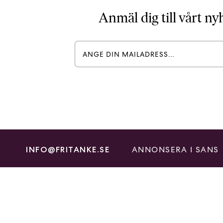
Anmäl dig till vårt n
ANNONSERA I SANS
INFO@FRITANKE.SE