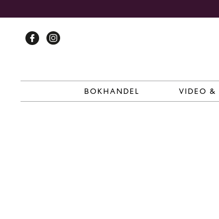
Skip
to
content
BOKHANDEL
VIDEO &