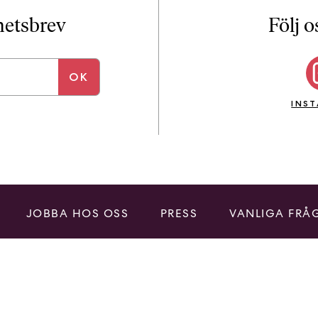
i
T
yhetsbrev
Följ o
a
n
k
e
INS
JOBBA HOS OSS
PRESS
VANLIGA FRÅ