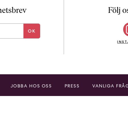
i
T
yhetsbrev
Följ o
a
n
k
e
INS
JOBBA HOS OSS
PRESS
VANLIGA FRÅ