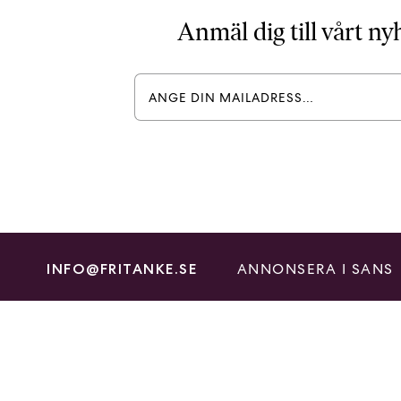
Anmäl dig till vårt n
ANNONSERA I SANS
INFO@FRITANKE.SE