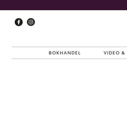
Skip
to
content
BOKHANDEL
VIDEO &