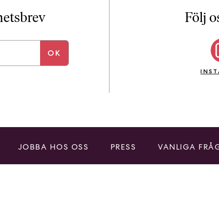
i
T
yhetsbrev
Följ o
a
n
k
e
INS
JOBBA HOS OSS
PRESS
VANLIGA FRÅ