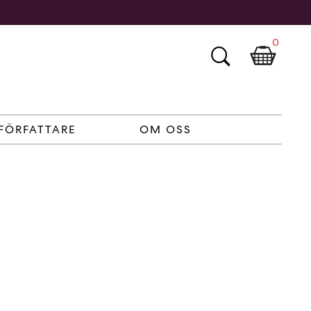
0
FÖRFATTARE
OM OSS