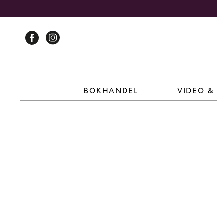
Skip
to
content
BOKHANDEL
VIDEO &