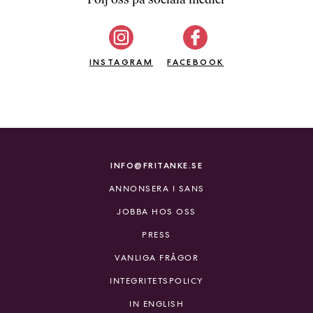
b
ö
c
INSTAGRAM
k
FACEBOOK
e
r
o
n
l
i
INFO@FRITANKE.SE
n
ANNONSERA I SANS
e
h
JOBBA HOS OSS
o
PRESS
s
F
VANLIGA FRÅGOR
r
INTEGRITETSPOLICY
i
T
IN ENGLISH