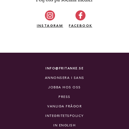
b
ö
c
INSTAGRAM
k
FACEBOOK
e
r
o
n
l
i
INFO@FRITANKE.SE
n
ANNONSERA I SANS
e
h
JOBBA HOS OSS
o
PRESS
s
F
VANLIGA FRÅGOR
r
INTEGRITETSPOLICY
i
T
IN ENGLISH