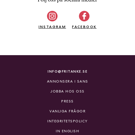
b
ö
c
INSTAGRAM
k
FACEBOOK
e
r
o
n
l
i
INFO@FRITANKE.SE
n
ANNONSERA I SANS
e
h
JOBBA HOS OSS
o
PRESS
s
F
VANLIGA FRÅGOR
r
INTEGRITETSPOLICY
i
T
IN ENGLISH