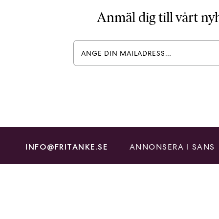
Anmäl dig till vårt n
ANNONSERA I SANS
INFO@FRITANKE.SE