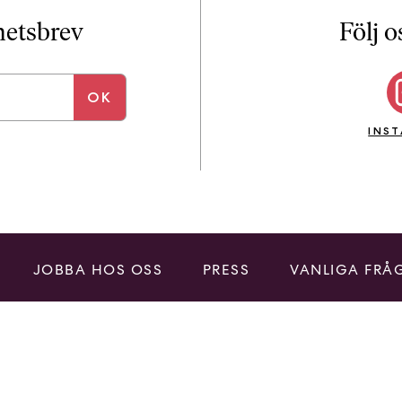
i
T
yhetsbrev
Följ o
a
n
k
e
INS
JOBBA HOS OSS
PRESS
VANLIGA FRÅ