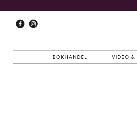
Skip
to
content
BOKHANDEL
VIDEO &