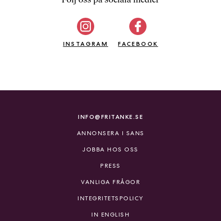
b
ö
c
INSTAGRAM
k
FACEBOOK
e
r
o
n
l
i
INFO@FRITANKE.SE
n
ANNONSERA I SANS
e
h
JOBBA HOS OSS
o
PRESS
s
F
VANLIGA FRÅGOR
r
INTEGRITETSPOLICY
i
T
IN ENGLISH