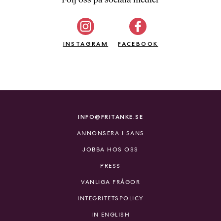
b
ö
c
INSTAGRAM
k
FACEBOOK
e
r
o
n
l
i
INFO@FRITANKE.SE
n
ANNONSERA I SANS
e
h
JOBBA HOS OSS
o
PRESS
s
F
VANLIGA FRÅGOR
r
INTEGRITETSPOLICY
i
T
IN ENGLISH