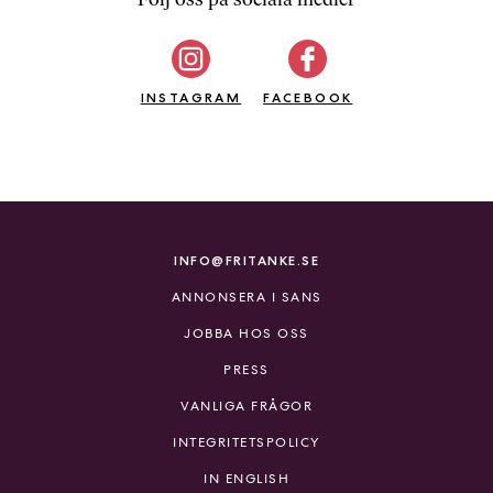
b
ö
c
INSTAGRAM
k
FACEBOOK
e
r
o
n
l
i
INFO@FRITANKE.SE
n
ANNONSERA I SANS
e
h
JOBBA HOS OSS
o
PRESS
s
F
VANLIGA FRÅGOR
r
INTEGRITETSPOLICY
i
T
IN ENGLISH