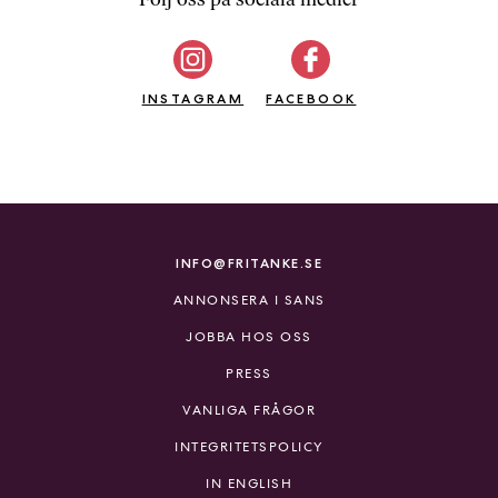
b
ö
c
INSTAGRAM
k
FACEBOOK
e
r
o
n
l
i
INFO@FRITANKE.SE
n
ANNONSERA I SANS
e
h
JOBBA HOS OSS
o
PRESS
s
F
VANLIGA FRÅGOR
r
INTEGRITETSPOLICY
i
T
IN ENGLISH