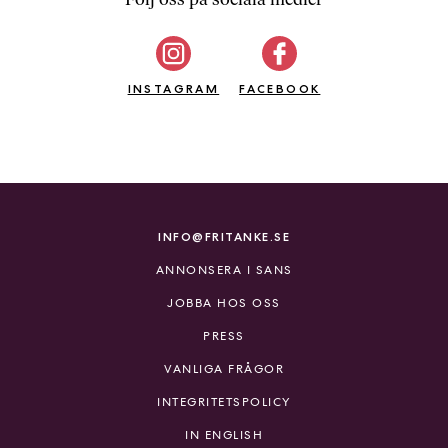
b
ö
c
INSTAGRAM
k
FACEBOOK
e
r
o
n
l
i
INFO@FRITANKE.SE
n
ANNONSERA I SANS
e
h
JOBBA HOS OSS
o
PRESS
s
F
VANLIGA FRÅGOR
r
INTEGRITETSPOLICY
i
T
IN ENGLISH