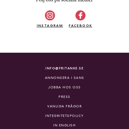
b
ö
c
INSTAGRAM
k
FACEBOOK
e
r
o
n
l
i
INFO@FRITANKE.SE
n
ANNONSERA I SANS
e
h
JOBBA HOS OSS
o
PRESS
s
F
VANLIGA FRÅGOR
r
INTEGRITETSPOLICY
i
T
IN ENGLISH