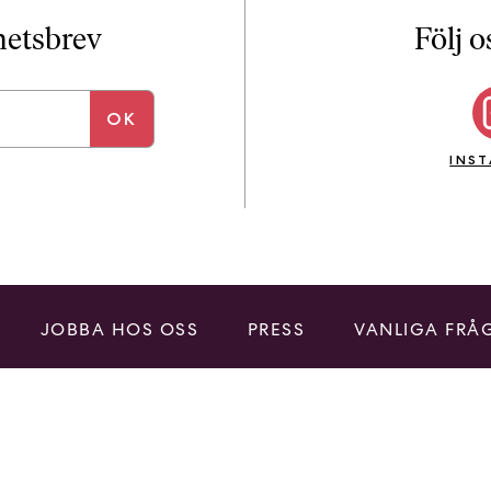
i
T
yhetsbrev
Följ o
a
n
k
e
INS
JOBBA HOS OSS
PRESS
VANLIGA FRÅ