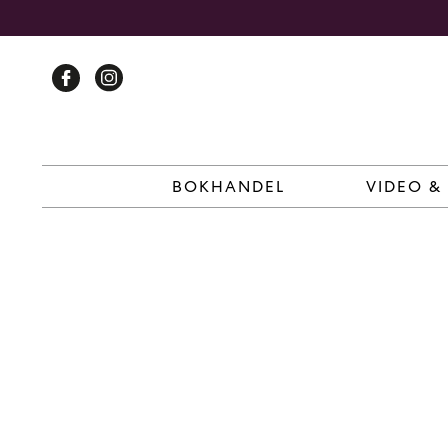
Skip
to
content
BOKHANDEL
VIDEO &