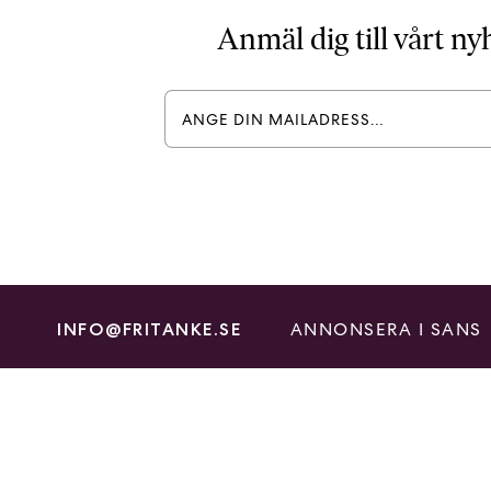
Anmäl dig till vårt n
ANNONSERA I SANS
INFO@FRITANKE.SE