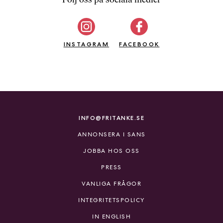
b
ö
c
INSTAGRAM
k
FACEBOOK
e
r
o
n
l
i
INFO@FRITANKE.SE
n
ANNONSERA I SANS
e
h
JOBBA HOS OSS
o
PRESS
s
F
VANLIGA FRÅGOR
r
INTEGRITETSPOLICY
i
T
IN ENGLISH