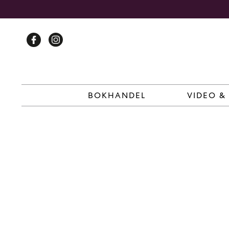
Skip
to
content
BOKHANDEL
VIDEO &