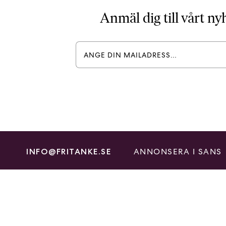
Anmäl dig till vårt n
ANNONSERA I SANS
INFO@FRITANKE.SE