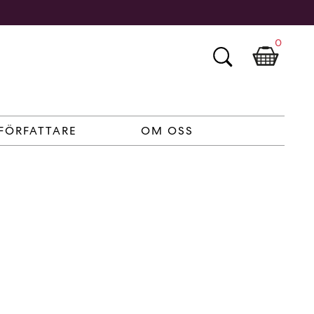
0
FÖRFATTARE
OM OSS