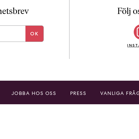
i
T
yhetsbrev
Följ o
a
n
k
e
INS
JOBBA HOS OSS
PRESS
VANLIGA FRÅ