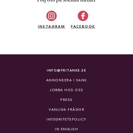
b
ö
c
INSTAGRAM
k
FACEBOOK
e
r
o
n
l
i
INFO@FRITANKE.SE
n
ANNONSERA I SANS
e
h
JOBBA HOS OSS
o
PRESS
s
F
VANLIGA FRÅGOR
r
INTEGRITETSPOLICY
i
T
IN ENGLISH