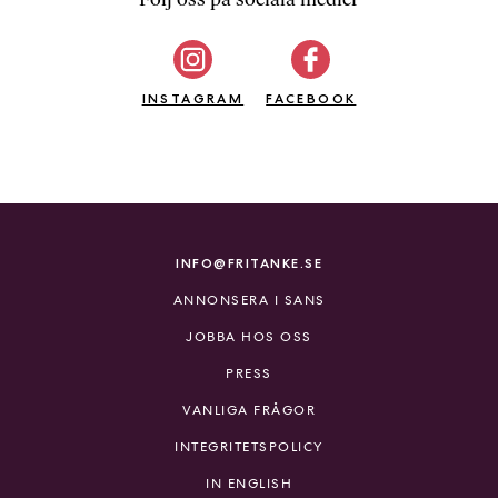
b
ö
c
INSTAGRAM
k
FACEBOOK
e
r
o
n
l
i
INFO@FRITANKE.SE
n
ANNONSERA I SANS
e
h
JOBBA HOS OSS
o
PRESS
s
F
VANLIGA FRÅGOR
r
INTEGRITETSPOLICY
i
T
IN ENGLISH