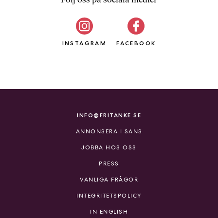
b
ö
c
INSTAGRAM
k
FACEBOOK
e
r
o
n
l
i
INFO@FRITANKE.SE
n
ANNONSERA I SANS
e
h
JOBBA HOS OSS
o
PRESS
s
F
VANLIGA FRÅGOR
r
INTEGRITETSPOLICY
i
T
IN ENGLISH