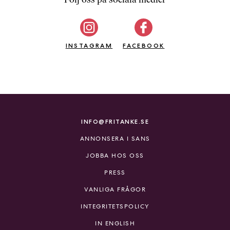
b
ö
c
INSTAGRAM
k
FACEBOOK
e
r
o
n
l
i
INFO@FRITANKE.SE
n
ANNONSERA I SANS
e
h
JOBBA HOS OSS
o
PRESS
s
F
VANLIGA FRÅGOR
r
INTEGRITETSPOLICY
i
T
IN ENGLISH