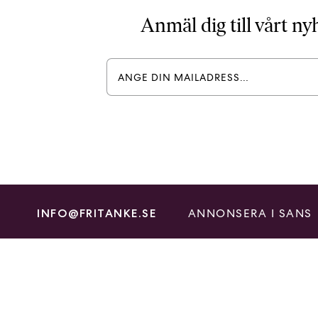
Anmäl dig till vårt n
ANNONSERA I SANS
INFO@FRITANKE.SE