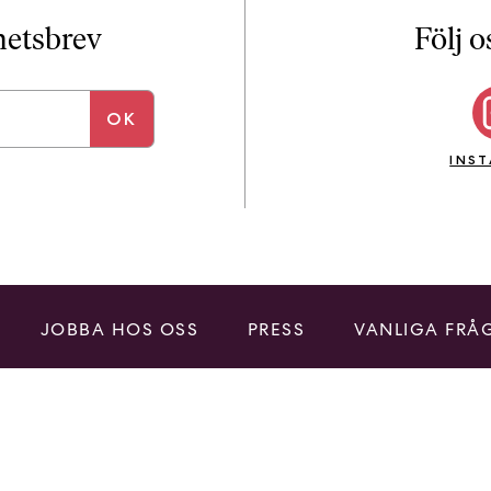
i
T
yhetsbrev
Följ o
a
n
k
e
INS
JOBBA HOS OSS
PRESS
VANLIGA FRÅ