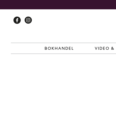
Skip
to
content
BOKHANDEL
VIDEO &