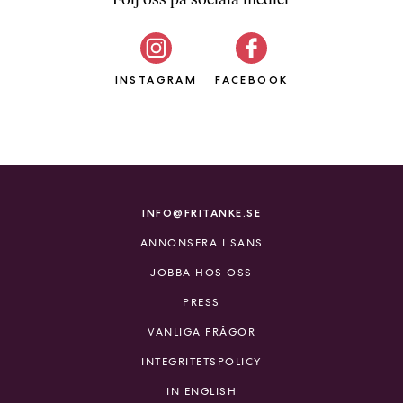
b
ö
c
INSTAGRAM
k
FACEBOOK
e
r
o
n
l
i
INFO@FRITANKE.SE
n
ANNONSERA I SANS
e
h
JOBBA HOS OSS
o
PRESS
s
F
VANLIGA FRÅGOR
r
INTEGRITETSPOLICY
i
T
IN ENGLISH