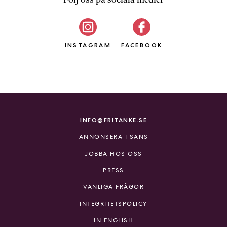
b
ö
c
INSTAGRAM
k
FACEBOOK
e
r
o
n
l
i
INFO@FRITANKE.SE
n
ANNONSERA I SANS
e
h
JOBBA HOS OSS
o
PRESS
s
F
VANLIGA FRÅGOR
r
INTEGRITETSPOLICY
i
T
IN ENGLISH