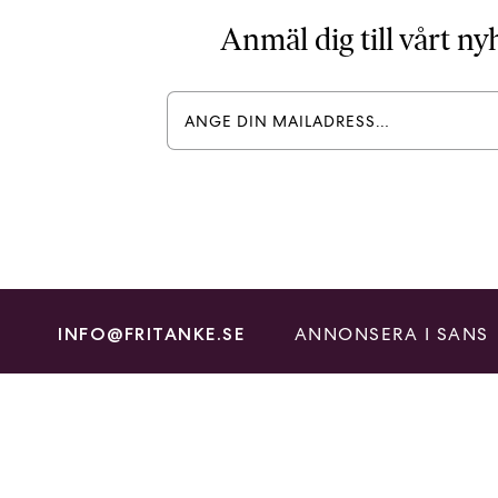
Anmäl dig till vårt n
ANNONSERA I SANS
INFO@FRITANKE.SE