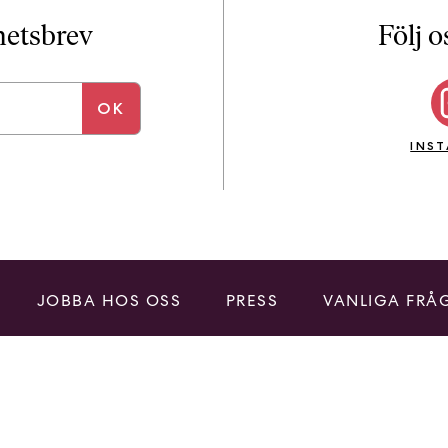
i
T
yhetsbrev
Följ o
a
n
k
e
INS
JOBBA HOS OSS
PRESS
VANLIGA FRÅ