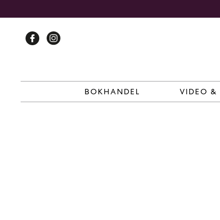
Skip
to
content
BOKHANDEL
VIDEO &