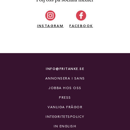
b
ö
c
INSTAGRAM
k
FACEBOOK
e
r
o
n
l
i
INFO@FRITANKE.SE
n
ANNONSERA I SANS
e
h
JOBBA HOS OSS
o
PRESS
s
F
VANLIGA FRÅGOR
r
INTEGRITETSPOLICY
i
T
IN ENGLISH