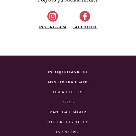
b
ö
c
INSTAGRAM
k
FACEBOOK
e
r
o
n
l
i
INFO@FRITANKE.SE
n
ANNONSERA I SANS
e
h
JOBBA HOS OSS
o
PRESS
s
F
VANLIGA FRÅGOR
r
INTEGRITETSPOLICY
i
T
IN ENGLISH