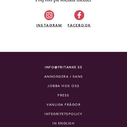
b
ö
c
INSTAGRAM
k
FACEBOOK
e
r
o
n
l
i
INFO@FRITANKE.SE
n
ANNONSERA I SANS
e
h
JOBBA HOS OSS
o
PRESS
s
F
VANLIGA FRÅGOR
r
INTEGRITETSPOLICY
i
T
IN ENGLISH