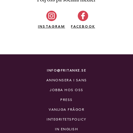
b
ö
c
INSTAGRAM
k
FACEBOOK
e
r
o
n
l
i
INFO@FRITANKE.SE
n
ANNONSERA I SANS
e
h
JOBBA HOS OSS
o
PRESS
s
F
VANLIGA FRÅGOR
r
INTEGRITETSPOLICY
i
T
IN ENGLISH