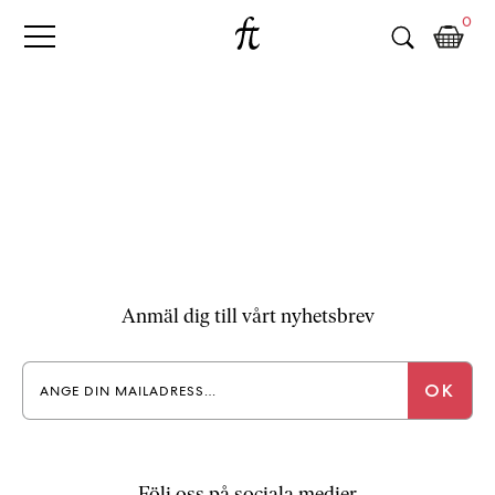
Fri
Skip
B
0
to
o
Tanke
content
k
h
a
n
d
e
l
p
å
n
Anmäl dig till vårt nyhetsbrev
ä
t
e
t
,
k
ö
Följ oss på sociala medier
p