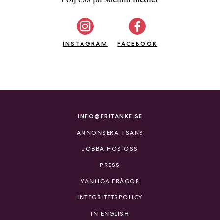
b
ö
c
INSTAGRAM
k
FACEBOOK
e
r
o
n
l
i
INFO@FRITANKE.SE
n
ANNONSERA I SANS
e
h
JOBBA HOS OSS
o
PRESS
s
F
VANLIGA FRÅGOR
r
INTEGRITETSPOLICY
i
T
IN ENGLISH