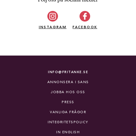
b
ö
c
INSTAGRAM
k
FACEBOOK
e
r
o
n
l
i
INFO@FRITANKE.SE
n
ANNONSERA I SANS
e
h
JOBBA HOS OSS
o
PRESS
s
F
VANLIGA FRÅGOR
r
INTEGRITETSPOLICY
i
T
IN ENGLISH