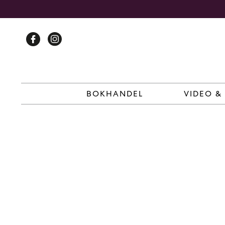
Skip
to
content
BOKHANDEL
VIDEO &