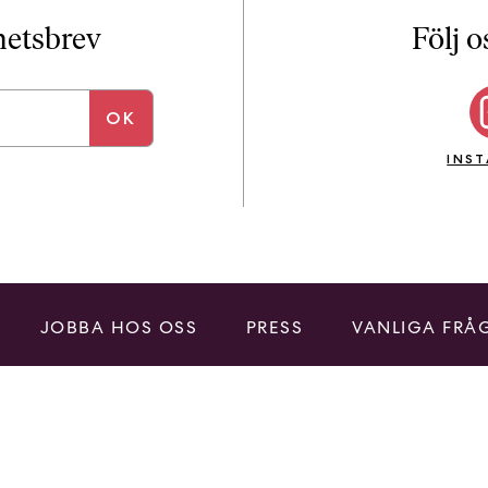
i
T
yhetsbrev
Följ o
a
n
k
e
INS
JOBBA HOS OSS
PRESS
VANLIGA FRÅ