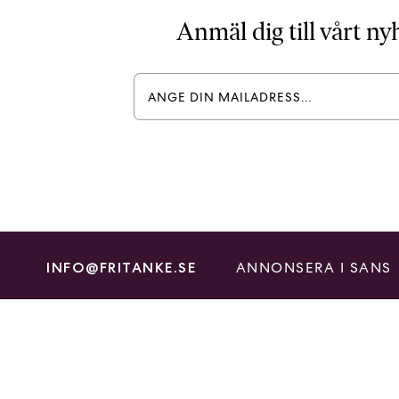
Anmäl dig till vårt n
ANNONSERA I SANS
INFO@FRITANKE.SE