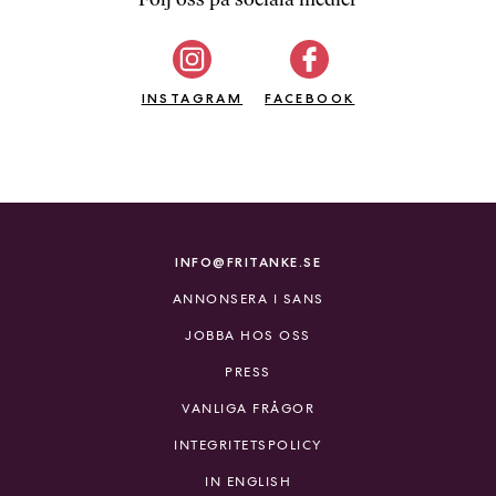
b
ö
c
INSTAGRAM
k
FACEBOOK
e
r
o
n
l
i
INFO@FRITANKE.SE
n
ANNONSERA I SANS
e
h
JOBBA HOS OSS
o
PRESS
s
F
VANLIGA FRÅGOR
r
INTEGRITETSPOLICY
i
T
IN ENGLISH