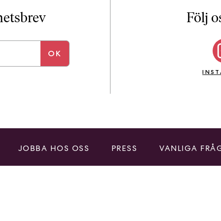
i
T
yhetsbrev
Följ o
a
n
k
e
INS
JOBBA HOS OSS
PRESS
VANLIGA FRÅ