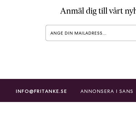
Anmäl dig till vårt n
ANNONSERA I SANS
INFO@FRITANKE.SE