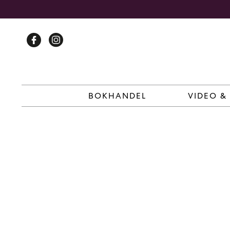
Skip
to
content
BOKHANDEL
VIDEO &