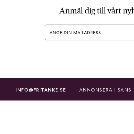
Anmäl dig till vårt n
ANNONSERA I SANS
INFO@FRITANKE.SE