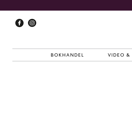
Skip
to
content
BOKHANDEL
VIDEO &