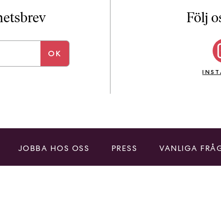
i
T
yhetsbrev
Följ o
a
n
k
e
INS
JOBBA HOS OSS
PRESS
VANLIGA FRÅ