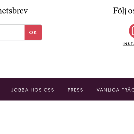
i
T
yhetsbrev
Följ o
a
n
k
e
INS
JOBBA HOS OSS
PRESS
VANLIGA FRÅ