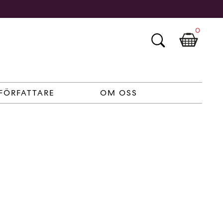
0
FÖRFATTARE
OM OSS