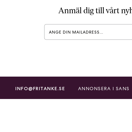
Anmäl dig till vårt n
ANNONSERA I SANS
INFO@FRITANKE.SE