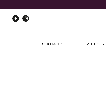
Skip
to
content
BOKHANDEL
VIDEO &