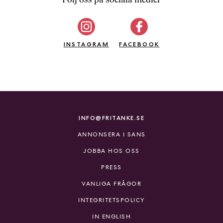
b
ö
c
INSTAGRAM
k
FACEBOOK
e
r
o
n
l
i
INFO@FRITANKE.SE
n
ANNONSERA I SANS
e
h
JOBBA HOS OSS
o
PRESS
s
F
VANLIGA FRÅGOR
r
INTEGRITETSPOLICY
i
T
IN ENGLISH