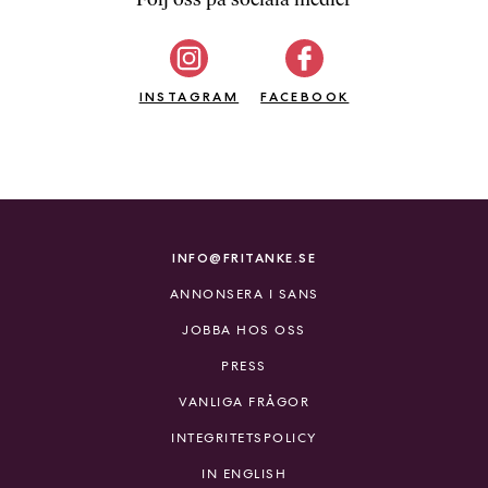
b
ö
c
INSTAGRAM
k
FACEBOOK
e
r
o
n
l
i
INFO@FRITANKE.SE
n
ANNONSERA I SANS
e
h
JOBBA HOS OSS
o
PRESS
s
F
VANLIGA FRÅGOR
r
INTEGRITETSPOLICY
i
T
IN ENGLISH