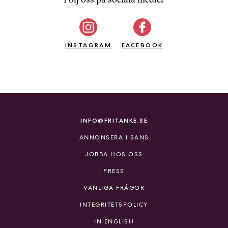
b
ö
c
INSTAGRAM
k
FACEBOOK
e
r
o
n
l
i
INFO@FRITANKE.SE
n
ANNONSERA I SANS
e
h
JOBBA HOS OSS
o
PRESS
s
F
VANLIGA FRÅGOR
r
INTEGRITETSPOLICY
i
T
IN ENGLISH