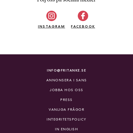
b
ö
c
INSTAGRAM
k
FACEBOOK
e
r
o
n
l
i
INFO@FRITANKE.SE
n
ANNONSERA I SANS
e
h
JOBBA HOS OSS
o
PRESS
s
F
VANLIGA FRÅGOR
r
INTEGRITETSPOLICY
i
T
IN ENGLISH