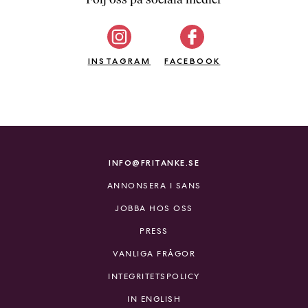
b
ö
c
INSTAGRAM
k
FACEBOOK
e
r
o
n
l
i
INFO@FRITANKE.SE
n
ANNONSERA I SANS
e
h
JOBBA HOS OSS
o
PRESS
s
F
VANLIGA FRÅGOR
r
INTEGRITETSPOLICY
i
T
IN ENGLISH