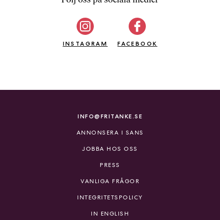
b
ö
c
INSTAGRAM
k
FACEBOOK
e
r
o
n
l
i
INFO@FRITANKE.SE
n
ANNONSERA I SANS
e
h
JOBBA HOS OSS
o
PRESS
s
F
VANLIGA FRÅGOR
r
INTEGRITETSPOLICY
i
T
IN ENGLISH