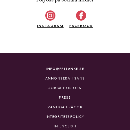
b
ö
c
INSTAGRAM
k
FACEBOOK
e
r
o
n
l
i
INFO@FRITANKE.SE
n
ANNONSERA I SANS
e
h
JOBBA HOS OSS
o
PRESS
s
F
VANLIGA FRÅGOR
r
INTEGRITETSPOLICY
i
T
IN ENGLISH